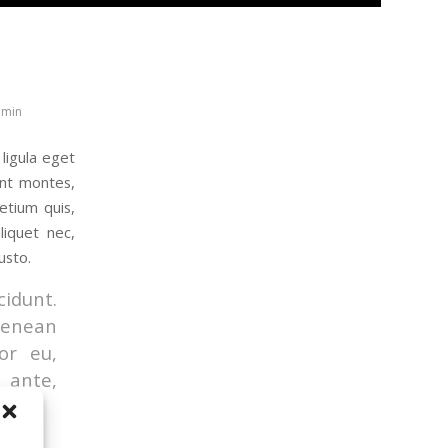
min
ligula eget
ent montes,
etium quis,
liquet nec,
usto.
cidunt.
Aenean
tor eu,
 ante,