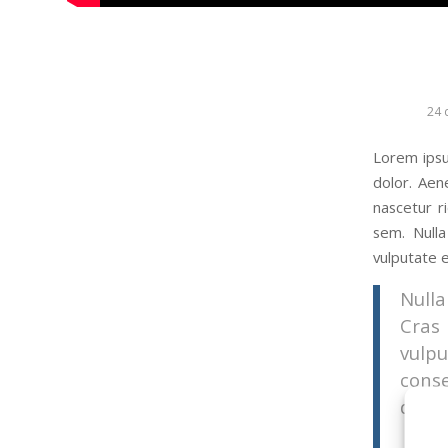
24 
Lorem ipsu
dolor. Aen
nascetur r
sem. Nulla
vulputate e
Nulla
Cras
vulpu
cons
dapib